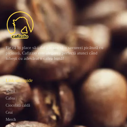
Fie că îți place să-i dai gât sau să o savurezi picătură cu
picătură, Cafizzio este alegerea perfectă atunci când
iubești cu adevărat o cafea bună!
Link-uri rapide
Acasă
Cafea
Ciocolată caldă
Ceai
Merch
Blog