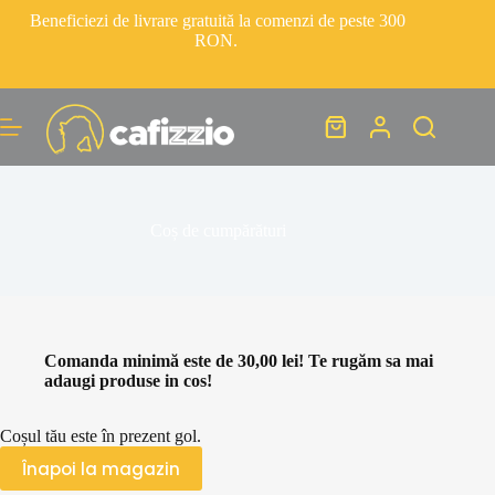
Beneficiezi de livrare gratuită la comenzi de peste 300
RON.
Coș de cumpărături
Comanda minimă este de
30,00
lei
! Te rugăm sa mai
adaugi produse in cos!
Coșul tău este în prezent gol.
Înapoi la magazin