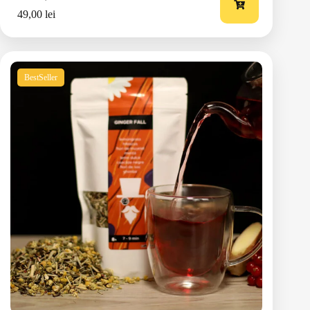
49,00
lei
BestSeller
Ingrediente:
Coacăze negre, Flori de mușețel,
Flori de soc, Ghimbir, Hibiscus, Lemn dulce,
Lemongrass, Mentă
Timp de preparare:
7-9 minute
Cantitate:
100g
Descoperă mai multe