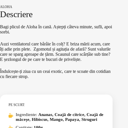
ALOHA
Descriere
Bagi plicul de Aloha în cană. Aștepți câteva minute, sufli, apoi
sorbi.
Auzi ventilatorul care bârâie în colț? E briza mării acum, care
îți adie prin plete.
Zgomotul și agitația de afară? Sunt valurile
care se sparg aproape de țărm. Scaunul care scârțâie sub tine?
E șezlongul de pe care te bucuri de priveliște.
Îndulcește-ți ziua cu un ceai exotic, care te scoate din cotidian
cu fiecare strop.
PE SCURT:
Ingrediente:
Ananas, Coajă de citrice, Coajă de
măceșe, Hibiscus, Mango, Papaya, Struguri
Cantitate:
100g