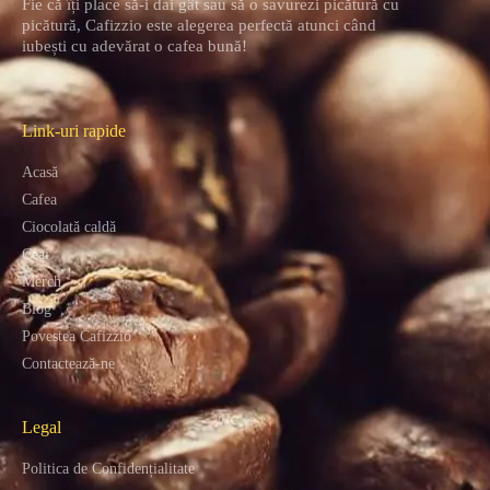
Fie că îți place să-i dai gât sau să o savurezi picătură cu
picătură, Cafizzio este alegerea perfectă atunci când
iubești cu adevărat o cafea bună!
Link-uri rapide
Acasă
Cafea
Ciocolată caldă
Ceai
Merch
Blog
Povestea Cafizzio
Contactează-ne
Legal
Politica de Confidențialitate