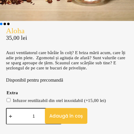
Aloha
35,00
lei
Auzi ventilatorul care bârâie în colț? E briza mării acum, care îți
adie prin plete.
Zgomotul și agitația de afară? Sunt valurile care
se sparg aproape de țărm. Scaunul care scârțâie sub tine? E
șezlongul de pe care te bucuri de priveliște.
Disponibil pentru precomandă
Extra
Infuzor reutilizabil din otel inxoidabil (+
15,00
lei
)
Adaugă în coș