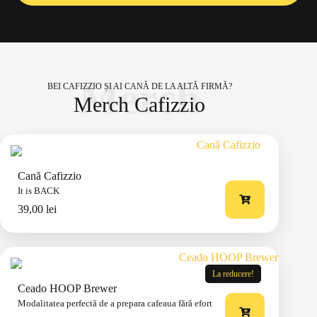
Merch
BEI CAFIZZIO ȘI AI CANĂ DE LA ALTĂ FIRMĂ?
Merch Cafizzio
Cană Cafizzio
It is BACK
39,00
lei
La reducere!
Ceado HOOP Brewer
Modalitatea perfectă de a prepara cafeaua fără efort