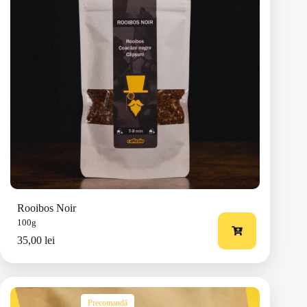
Descoperă mai multe
Rooibos Noir
100g
35,00
lei
Precomandă
Aciditate
0/5