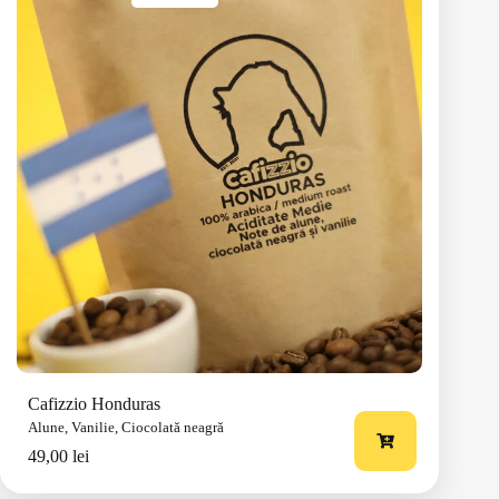
Origine:
Honduras
Note:
Alune, Ciocolată neagră, Vanilie
100% arabica
Descoperă mai multe
Cafizzio Honduras
Alune, Vanilie, Ciocolată neagră
49,00
lei