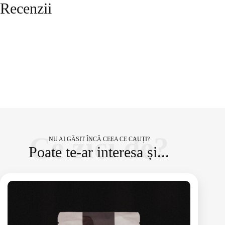
Recenzii
Ce zici de?
NU AI GĂSIT ÎNCĂ CEEA CE CAUȚI?
Poate te-ar interesa și...
Ingrediente:
Coacăze negre, rooibos, capsuni
Timp de preparare:
7-9 minute
Cantitate:
100g