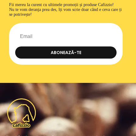
Fii mereu la curent cu ultimele promoții și produse Cafizzio!
Nu te vom deranja prea des, îți vom scrie doar când e ceva care ți
se potrivește!
ABONEAZĂ-TE