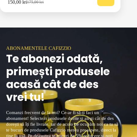
150,00
lei
175,00
lei
ABONAMENTELE CAFIZZIO
Te abonezi
odată
,
primești produsele
acasă
cât de des
vrei tu
!
Comanzi frecvent de la noi? Ce-ar fi să-ți faci un
abonament! Selectezi produsele dorite și alegi cât de des
dorești să îți fie livrate, iar de acolo ne ocupăm noi ca tu să
te bucuri de produsele Cafizzio mereu proaspete, direct la
tine la ușă. Pe deasupra te bucuri de 5% reducere și poți