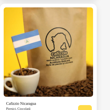
Aciditate
0/5
Origine:
Nicaragua
Note:
Ciocolată, Note subtile de piersici
100% arabica
Descoperă mai multe
Cafizzio Nicaragua
Piersici, Ciocolată